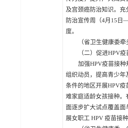
及宫颈癌防治知识。充分
防治宣传周（4月15日
度。
（省卫生健康委牵
（二）促进
HPV
加强
HPV疫苗接
组织动员，提高青少年
条件的地区开展HPV
难家庭适龄女孩接种。
面逐步扩大试点覆盖面
展女职工 HPV 疫苗接