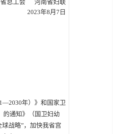
南省总工会
河南省妇联
2023年
8
月
7
日
1—2030年）》和国家卫
）
的通知
》
（国卫妇幼
全球战略”，加快我省宫