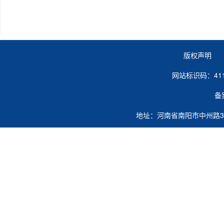
版权声明 
网站标识码：41
备
地址：河南省南阳市中州路363号 