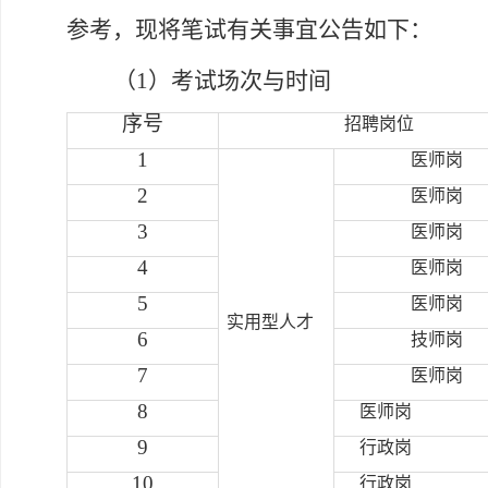
参考，现将笔试有关事宜公告如下：
（1）
考试场次与时间
序号
招聘岗位
1
医师岗
2
医师岗
3
医师岗
4
医师岗
5
医师岗
实用型人才
6
技师岗
7
医师岗
8
医师岗
9
行政岗
10
行政岗