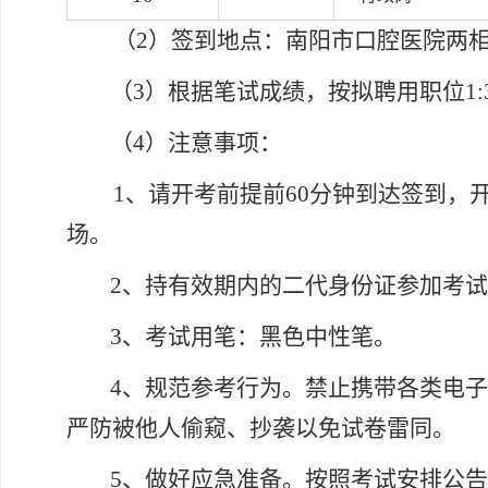
（
2）签到地点：南阳市口腔医院两相
（
3）
根据笔试成绩，按拟聘用职位
1
（
4）注意事项：
1、请开考前提前60分钟到达签到，
场。
2、持有效期内的二代身份证参加考
3、考试用笔：黑色中性笔。
4、规范参考行为。禁止携带各类电
严防被他人偷窥、抄袭以免试卷雷同。
5、做好应急准备。按照考试安排公