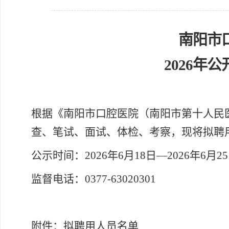
南阳市
2026
根据《南阳市口腔医院（南阳市第十人民
查、
笔试、面试、体检、考察，现将拟聘
公示时间：
202
6
年
6
月
18
日
—202
6
年
6
月
25
监督电话：
0377-63020301
附件：拟聘用人员名单