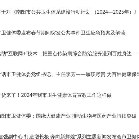
关于对《南阳市公共卫生体系建设行动计划 （2024—2025年）》的
市卫健体委发布春节期间突发公共事件卫生应急预案及解读
借助“互联网+”技术，把重点传染病综合防治服务送到百姓身边——
对话市卫健体委党组书记、主任李芳——履职尽责 为百姓健康保
干货来了！2024年我市卫生健康体育宣教工作这样做
南阳市卫健体委：围绕大健康产业 推动生物与医药产业持续突破
“建强副中心 打造增长极 奔向新辉煌”系列主题新闻发布会市卫健体